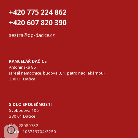
+420 775 224 862
+420 607 820 390
sestra@dp-dacice.cz
KANCELÁŘ DAČICE
Antonínská 85
(areál nemocnice, budova 3, 1. patro nad lékárnou)
380 01 Dačice
SÍDLO SPOLEČNOSTI
Svobodova 106
380 01 Dačice
28089782
IČO:
č. účtu: 103719704/2250